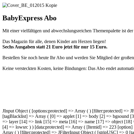
BabyExpress Abo
Mit einer vielfältigen und abwechslungsreichen Themenpalette ist de
Das Magazin für alle, denen Kinder am Herzen liegen!
Sechs Ausgaben statt 21 Euro jetzt für nur 15 Euro.
Bestellen Sie noch heute Ihr Abo und werden Sie Mitglied der große
Keine versteckten Kosten, keine Bindungen: Das Abo endet automati
JInput Object ( [options:protected] => Array ( ) [filter:protected] =>
[tagBlacklist] => Array ( [0] => applet [1] => body [2] => bgsound [3
=> layer [14] => link [15] => meta [16] => name [17] => object [18] =
[4] => lowsrc ) ) [data:protected] => Array ( [Itemid] => 223 [option
Array ( ) [filter:protected] => JFilterInput Object ( [stripUSC] => 0 