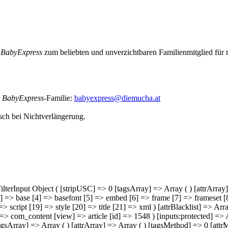
r
BabyExpress
zum beliebten und unverzichtbaren Familienmitglied für 
n
BabyExpress
-Familie:
babyexpress@diemucha.at
sch bei Nichtverlängerung.
 JFilterInput Object ( [stripUSC] => 0 [tagsArray] => Array ( ) [attrAr
] => base [4] => basefont [5] => embed [6] => frame [7] => frameset [8
> script [19] => style [20] => title [21] => xml ) [attrBlacklist] => A
] => com_content [view] => article [id] => 1548 ) [inputs:protected] =>
[tagsArray] => Array ( ) [attrArray] => Array ( ) [tagsMethod] => 0 [att