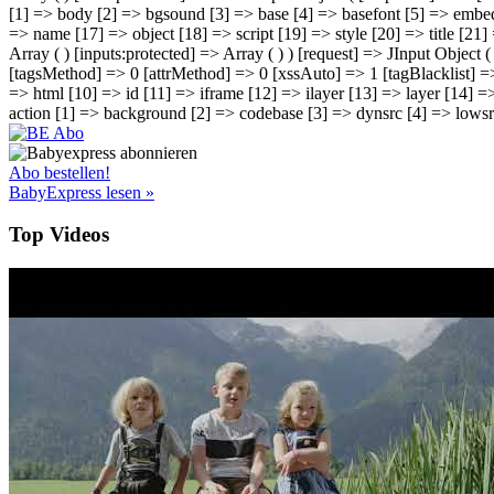
[1] => body [2] => bgsound [3] => base [4] => basefont [5] => embed 
=> name [17] => object [18] => script [19] => style [20] => title [21]
Array ( ) [inputs:protected] => Array ( ) ) [request] => JInput Object (
[tagsMethod] => 0 [attrMethod] => 0 [xssAuto] => 1 [tagBlacklist] =
=> html [10] => id [11] => iframe [12] => ilayer [13] => layer [14] =>
action [1] => background [2] => codebase [3] => dynsrc [4] => lowsrc )
Abo bestellen!
BabyExpress lesen »
Top Videos