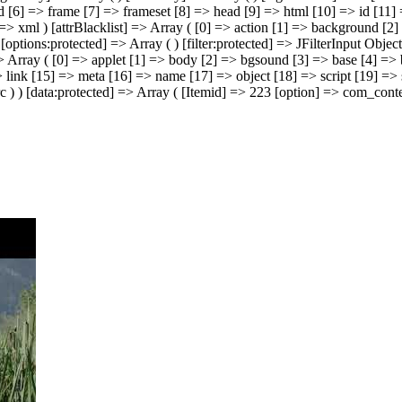
[6] => frame [7] => frameset [8] => head [9] => html [10] => id [11] =
 => xml ) [attrBlacklist] => Array ( [0] => action [1] => background [2
 [options:protected] => Array ( ) [filter:protected] => JFilterInput Obje
> Array ( [0] => applet [1] => body [2] => bgsound [3] => base [4] => 
 link [15] => meta [16] => name [17] => object [18] => script [19] => st
 ) [data:protected] => Array ( [Itemid] => 223 [option] => com_content 