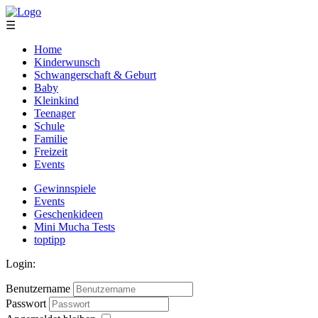
☰
Home
Kinderwunsch
Schwangerschaft & Geburt
Baby
Kleinkind
Teenager
Schule
Familie
Freizeit
Events
Gewinnspiele
Events
Geschenkideen
Mini Mucha Tests
toptipp
Login:
Benutzername
Passwort