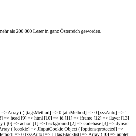
mehr als 200.000 Leser in ganz Österreich geworden.
ray] => Array ( ) [tagsMethod] => 0 [attrMethod] => 0 [xssAuto] => 1
] => head [9] => html [10] => id [11] => iframe [12] => ilayer [13]
rray ( [0] => action [1] => background [2] => codebase [3] => dynsrc
 Array ( [cookie] => JInputCookie Object ( [options:protected] =>
rMethod] => 0 [xssAuto] => 1 [tagBlacklist] => Array ( [0] => applet