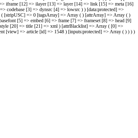
> iframe [12] => ilayer [13] => layer [14] => link [15] => meta [16]
] => codebase [3] => dynsrc [4] => lowsrc ) ) [data:protected] =>
ct ( [stripUSC] => 0 [tagsArray] => Array ( ) [attrArray] => Array ( )
basefont [5] => embed [6] => frame [7] => frameset [8] => head [9]
yle [20] => title [21] => xml ) [attrBlacklist] => Array ( [0] =>
[view] => article [id] => 1548 ) [inputs:protected] => Array ( ) ) ) )