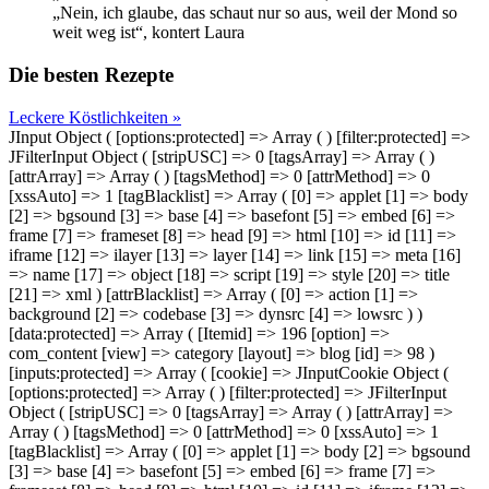
„Nein, ich glaube, das schaut nur so aus, weil der Mond so
weit weg ist“, kontert Laura
Die besten Rezepte
Leckere Köstlichkeiten »
JInput Object ( [options:protected] => Array ( ) [filter:protected] =>
JFilterInput Object ( [stripUSC] => 0 [tagsArray] => Array ( )
[attrArray] => Array ( ) [tagsMethod] => 0 [attrMethod] => 0
[xssAuto] => 1 [tagBlacklist] => Array ( [0] => applet [1] => body
[2] => bgsound [3] => base [4] => basefont [5] => embed [6] =>
frame [7] => frameset [8] => head [9] => html [10] => id [11] =>
iframe [12] => ilayer [13] => layer [14] => link [15] => meta [16]
=> name [17] => object [18] => script [19] => style [20] => title
[21] => xml ) [attrBlacklist] => Array ( [0] => action [1] =>
background [2] => codebase [3] => dynsrc [4] => lowsrc ) )
[data:protected] => Array ( [Itemid] => 196 [option] =>
com_content [view] => category [layout] => blog [id] => 98 )
[inputs:protected] => Array ( [cookie] => JInputCookie Object (
[options:protected] => Array ( ) [filter:protected] => JFilterInput
Object ( [stripUSC] => 0 [tagsArray] => Array ( ) [attrArray] =>
Array ( ) [tagsMethod] => 0 [attrMethod] => 0 [xssAuto] => 1
[tagBlacklist] => Array ( [0] => applet [1] => body [2] => bgsound
[3] => base [4] => basefont [5] => embed [6] => frame [7] =>