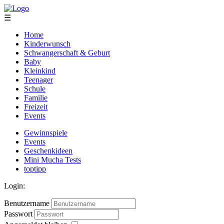
☰
Home
Kinderwunsch
Schwangerschaft & Geburt
Baby
Kleinkind
Teenager
Schule
Familie
Freizeit
Events
Gewinnspiele
Events
Geschenkideen
Mini Mucha Tests
toptipp
Login:
Benutzername
Passwort