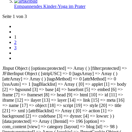
Entspannendes Kinder-Yoga im Prater
Seite 1 von 3
1
2
3
JInput Object ( [options:protected] => Array ( ) [filter:protected] =>
JFilterInput Object ( [stripUSC] => 0 [tagsArray] => Array ( )
[attrArray] => Array ( ) [tagsMethod] => 0 [attrMethod] => 0
[xssAuto] => 1 [tagBlacklist] => Array ( [0] => applet [1] => body
[2] => bgsound [3] => base [4] => basefont [5] => embed [6] =>
frame [7] => frameset [8] => head [9] => html [10] => id [11] =>
iframe [12] => ilayer [13] => layer [14] => link [15] => meta [16]
=> name [17] => object [18] => script [19] => style [20] => title
[21] => xml ) [attrBlacklist] => Array ( [0] => action [1] =>
background [2] => codebase [3] => dynsrc [4] => lowsrc ) )
[data:protected] => Array ( [Itemid] => 196 [option] =>
com_content [view] => category [layout] => blog [id] => 98 )
[inputs:protected] => Array ( [cookie] => JInputCookie Object (