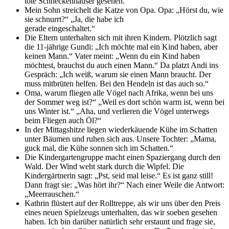
tote Schneckenhäuser gesehen."
Mein Sohn streichelt die Katze von Opa. Opa: „Hörst du, wie
sie schnurrt?“ „Ja, die habe ich
gerade eingeschaltet.“
Die Eltern unterhalten sich mit ihren Kindern. Plötzlich sagt
die 11-jährige Gundi: „Ich möchte mal ein Kind haben, aber
keinen Mann.“ Vater meint: „Wenn du ein Kind haben
möchtest, brauchst du auch einen Mann.“ Da platzt Andi ins
Gespräch: „Ich weiß, warum sie einen Mann braucht. Der
muss mitbrüten helfen. Bei den Hendeln ist das auch so.“
Oma, warum fliegen alle Vögel nach Afrika, wenn bei uns
der Sommer weg ist?“ „Weil es dort schön warm ist, wenn bei
uns Winter ist.“ „Aha, und verlieren die Vögel unterwegs
beim Fliegen auch Öl?“
In der Mittagshitze liegen wiederkäuende Kühe im Schatten
unter Bäumen und ruhen sich aus. Unsere Tochter: „Mama,
guck mal, die Kühe sonnen sich im Schatten.“
Die Kindergartengruppe macht einen Spaziergang durch den
Wald. Der Wind weht stark durch die Wipfel. Die
Kindergärtnerin sagt: „Pst, seid mal leise.“ Es ist ganz still!
Dann fragt sie: „Was hört ihr?“ Nach einer Weile die Antwort:
„Meerrauschen.“
Kathrin flüstert auf der Rolltreppe, als wir uns über den Preis
eines neuen Spielzeugs unterhalten, das wir soeben gesehen
haben. Ich bin darüber natürlich sehr erstaunt und frage sie,