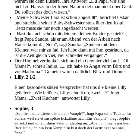
warum sie denn flüstere. Ihre Antwort: „Du Papa, wir sind
nicht zu Hause. In der freien Natur redet man nicht über Geld.
Du solltest das doch wissen.“
„Meine Schwester Lara ist schon abgestillt“, berichtet Oskar
und streichelt seiner Baby-Schwester stolz über den Kopf.
„Jetzt muss sie nur noch abgeflascht werden.“
„Hast du auch schön mit deinem kleinen Bruder gespielt?“,
fragt Papa Sandra, als er am Abend von der Arbeit nach
Hause kommt. „Nein“, sagt Sandra. „Spielen mit dem
Kleinen war mir zu fad. Ich habe dann mit ihm gestritten, da
ist die Zeit gleich viel, viel schneller vergangen.“
Der Himmel verdunkelt sich und ein Gewitter zieht auf. „Oh
Mama!“, schreit Indira, „... ich habe so Angst vorm Blitz und
vor Madonna.“ Gemeint waren natürlich Blitz und Donner.
Lilly, 2 1/2
Einen besonders süßen Versprecher hat uns die kleine Lilly
geliefert: „Wie heißt es, Lilly: eine Kuh, zwei ...?“ fragt
Mama. „Zwei Kuchen“, antwortet Lilly.
Sophie, 3
„Sophie, meine Liebe, bist du ein Vampir?“, fragt Papa seine Tochter im
Scherz, weil sie etwas spitze Eckzähne hat. „Ein Vampir?“, fragt Sophie
entsetzt und schaut ihren Vater ungläubig an. „Aber ich mag ja gar kein
Bier. Nein, ich bin kein Vampir.Du bist doch der Biertrinker bei uns,
Papa.“