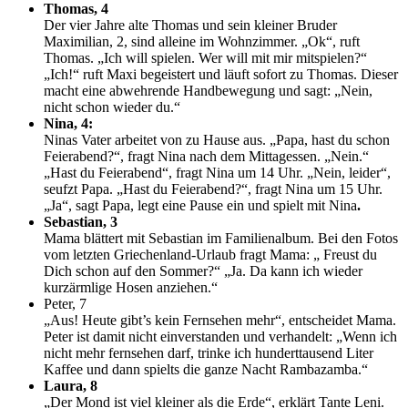
Thomas, 4
Der vier Jahre alte Thomas und sein kleiner Bruder
Maximilian, 2, sind alleine im Wohnzimmer. „Ok“, ruft
Thomas. „Ich will spielen. Wer will mit mir mitspielen?“
„Ich!“ ruft Maxi begeistert und läuft sofort zu Thomas. Dieser
macht eine abwehrende Handbewegung und sagt: „Nein,
nicht schon wieder du.“
Nina, 4:
Ninas Vater arbeitet von zu Hause aus. „Papa, hast du schon
Feierabend?“, fragt Nina nach dem Mittagessen. „Nein.“
„Hast du Feierabend“, fragt Nina um 14 Uhr. „Nein, leider“,
seufzt Papa. „Hast du Feierabend?“, fragt Nina um 15 Uhr.
„Ja“, sagt Papa, legt eine Pause ein und spielt mit Nina
.
Sebastian, 3
Mama blättert mit Sebastian im Familienalbum. Bei den Fotos
vom letzten Griechenland-Urlaub fragt Mama: „ Freust du
Dich schon auf den Sommer?“ „Ja. Da kann ich wieder
kurzärmlige Hosen anziehen.“
Peter, 7
„Aus! Heute gibt’s kein Fernsehen mehr“, entscheidet Mama.
Peter ist damit nicht einverstanden und verhandelt: „Wenn ich
nicht mehr fernsehen darf, trinke ich hunderttausend Liter
Kaffee und dann spielts die ganze Nacht Rambazamba.“
Laura, 8
„Der Mond ist viel kleiner als die Erde“, erklärt Tante Leni.