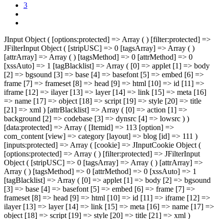
3
JInput Object ( [options:protected] => Array ( ) [filter:protected] =>
JFilterInput Object ( [stripUSC] => 0 [tagsArray] => Array ( )
[attrArray] => Array ( ) [tagsMethod] => 0 [attrMethod] => 0
[xssAuto] => 1 [tagBlacklist] => Array ( [0] => applet [1] => body
[2] => bgsound [3] => base [4] => basefont [5] => embed [6] =>
frame [7] => frameset [8] => head [9] => html [10] => id [11] =>
iframe [12] => ilayer [13] => layer [14] => link [15] => meta [16]
=> name [17] => object [18] => script [19] => style [20] => title
[21] => xml ) [attrBlacklist] => Array ( [0] => action [1] =>
background [2] => codebase [3] => dynsrc [4] => lowsrc ) )
[data:protected] => Array ( [Itemid] => 113 [option] =>
com_content [view] => category [layout] => blog [id] => 111 )
[inputs:protected] => Array ( [cookie] => JInputCookie Object (
[options:protected] => Array ( ) [filter:protected] => JFilterInput
Object ( [stripUSC] => 0 [tagsArray] => Array ( ) [attrArray] =>
Array ( ) [tagsMethod] => 0 [attrMethod] => 0 [xssAuto] => 1
[tagBlacklist] => Array ( [0] => applet [1] => body [2] => bgsound
[3] => base [4] => basefont [5] => embed [6] => frame [7] =>
frameset [8] => head [9] => html [10] => id [11] => iframe [12] =>
ilayer [13] => layer [14] => link [15] => meta [16] => name [17] =>
object [18] => script [19] => style [20] => title [21] => xml )