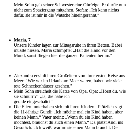
M
ein Sohn gab seiner Schwester eine Ohrfeige. Er durfte nun
nicht zum Spaziergang mitgehen. Stefan: „Ich kann nichts
dafür, sie ist mir in die Watsche hineingerannt.“
Maria, 7
U
nsere Kinder lagen zur Mittagsruhe in ihren Betten. Babsi
musste niesen. Maria schimpfte: „Halt die Hand vor den
Mund, sonst fliegen hier die ganzen Patienten herum.“
Alexandra erzählt ihren Großeltern von ihrer ersten Reise ans
Meer: "Wie wir im Urlaub am Meer waren, haben wir viele
tote Schneckenhäuser gesehen."
Mein Sohn streichelt die Katze von Opa. Opa: „Hörst du, wie
sie schnurrt?“ „Ja, die habe ich
gerade eingeschaltet.“
Die Eltern unterhalten sich mit ihren Kindern. Plötzlich sagt
die 11-jährige Gundi: „Ich möchte mal ein Kind haben, aber
keinen Mann.“ Vater meint: „Wenn du ein Kind haben
möchtest, brauchst du auch einen Mann.“ Da platzt Andi ins
Gespräch: „Ich weiß, warum sie einen Mann braucht. Der