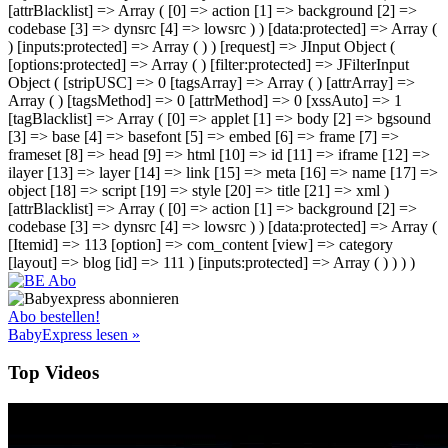
[attrBlacklist] => Array ( [0] => action [1] => background [2] =>
codebase [3] => dynsrc [4] => lowsrc ) ) [data:protected] => Array (
) [inputs:protected] => Array ( ) ) [request] => JInput Object (
[options:protected] => Array ( ) [filter:protected] => JFilterInput
Object ( [stripUSC] => 0 [tagsArray] => Array ( ) [attrArray] =>
Array ( ) [tagsMethod] => 0 [attrMethod] => 0 [xssAuto] => 1
[tagBlacklist] => Array ( [0] => applet [1] => body [2] => bgsound
[3] => base [4] => basefont [5] => embed [6] => frame [7] =>
frameset [8] => head [9] => html [10] => id [11] => iframe [12] =>
ilayer [13] => layer [14] => link [15] => meta [16] => name [17] =>
object [18] => script [19] => style [20] => title [21] => xml )
[attrBlacklist] => Array ( [0] => action [1] => background [2] =>
codebase [3] => dynsrc [4] => lowsrc ) ) [data:protected] => Array (
[Itemid] => 113 [option] => com_content [view] => category
[layout] => blog [id] => 111 ) [inputs:protected] => Array ( ) ) ) )
Abo bestellen!
BabyExpress lesen »
Top Videos