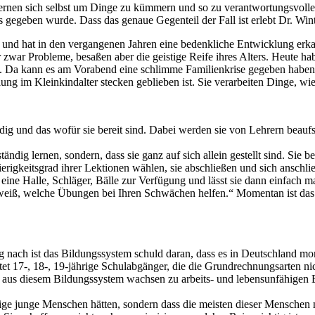
 lernen sich selbst um Dinge zu kümmern und so zu verantwortungsvo
gegeben wurde. Dass das genaue Gegenteil der Fall ist erlebt Dr. Wint
 und hat in den vergangenen Jahren eine bedenkliche Entwicklung erkann
er zwar Probleme, besaßen aber die geistige Reife ihres Alters. Heute h
 Da kann es am Vorabend eine schlimme Familienkrise gegeben haben und
klung im Kleinkindalter stecken geblieben ist. Sie verarbeiten Dinge, w
 und das wofür sie bereit sind. Dabei werden sie von Lehrern beaufsich
ndig lernen, sondern, dass sie ganz auf sich allein gestellt sind. Sie
erigkeitsgrad ihrer Lektionen wählen, sie abschließen und sich anschli
en eine Halle, Schläger, Bälle zur Verfügung und lässt sie dann einfach
 weiß, welche Übungen bei Ihren Schwächen helfen.“ Momentan ist das a
g nach ist das Bildungssystem schuld daran, dass es in Deutschland m
et 17-, 18-, 19-jährige Schulabgänger, die die Grundrechnungsarten ni
er aus diesem Bildungssystem wachsen zu arbeits- und lebensunfähigen
wenige junge Menschen hätten, sondern dass die meisten dieser Menschen