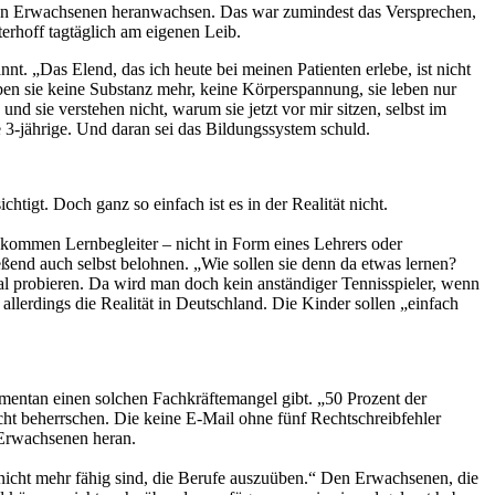
llen Erwachsenen heranwachsen. Das war zumindest das Versprechen,
erhoff tagtäglich am eigenen Leib.
t. „Das Elend, das ich heute bei meinen Patienten erlebe, ist nicht
aben sie keine Substanz mehr, keine Körperspannung, sie leben nur
 sie verstehen nicht, warum sie jetzt vor mir sitzen, selbst im
ie 3-jährige. Und daran sei das Bildungssystem schuld.
tigt. Doch ganz so einfach ist es in der Realität nicht.
 bekommen Lernbegleiter – nicht in Form eines Lehrers oder
eßend auch selbst belohnen. „Wie sollen sie denn da etwas lernen?
 mal probieren. Da wird man doch kein anständiger Tennisspieler, wenn
llerdings die Realität in Deutschland. Die Kinder sollen „einfach
omentan einen solchen Fachkräftemangel gibt. „50 Prozent der
cht beherrschen. Die keine E-Mail ohne fünf Rechtschreibfehler
 Erwachsenen heran.
 nicht mehr fähig sind, die Berufe auszuüben.“ Den Erwachsenen, die