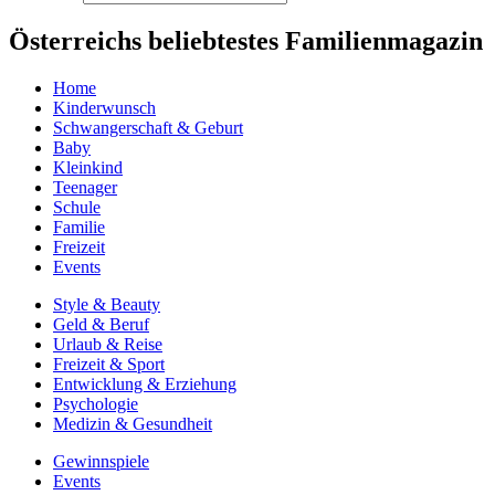
Österreichs beliebtestes Familienmagazin
Home
Kinderwunsch
Schwangerschaft & Geburt
Baby
Kleinkind
Teenager
Schule
Familie
Freizeit
Events
Style & Beauty
Geld & Beruf
Urlaub & Reise
Freizeit & Sport
Entwicklung & Erziehung
Psychologie
Medizin & Gesundheit
Gewinnspiele
Events