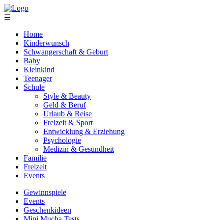
☰
Home
Kinderwunsch
Schwangerschaft & Geburt
Baby
Kleinkind
Teenager
Schule
Style & Beauty
Geld & Beruf
Urlaub & Reise
Freizeit & Sport
Entwicklung & Erziehung
Psychologie
Medizin & Gesundheit
Familie
Freizeit
Events
Gewinnspiele
Events
Geschenkideen
Mini Mucha Tests