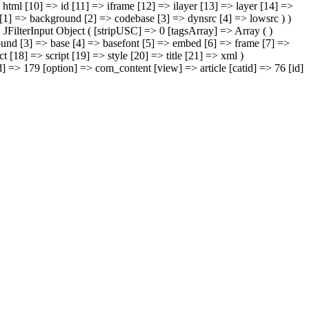
html [10] => id [11] => iframe [12] => ilayer [13] => layer [14] =>
on [1] => background [2] => codebase [3] => dynsrc [4] => lowsrc ) )
=> JFilterInput Object ( [stripUSC] => 0 [tagsArray] => Array ( )
sound [3] => base [4] => basefont [5] => embed [6] => frame [7] =>
 [18] => script [19] => style [20] => title [21] => xml )
d] => 179 [option] => com_content [view] => article [catid] => 76 [id]