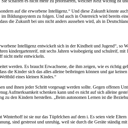
Sie schaffen es nicht mehr zu priorisieren, welcher Reiz wichtig ist u
, sondern auf die erworbene Intelligenz.“ Und diese Zukunft könnte auc
ld im Bildungssystem zu folgen. Und auch in Österreich wird bereits e
, dass die Zukunft bei uns nicht anders aussehen wird, als in Deutschlan
worbene Intelligenz entwickelt sich in der Kindheit und Jugend“, so W
en kindergartenreif, mit sechs Jahren wissbegierig und schulreif, mit 1
f nicht mehr entwickeln.
et werden. Es braucht Erwachsene, die ihm zeigen, wie es richtig geht
dass die Kinder sich das alles alleine beibringen können und gar keinen
 Weltbild eines kleinen Kindes.“
n und ihnen jeder Schritt vorgesagt werden sollte. Gegen offenen Unter
nug Aufmerksamkeit schenken kann und es nicht auf sich alleine gestell
ng zu den Kindern herstellen. „Beim autonomen Lernen ist die Beziehu
Winterhoff ist sie nur das Tüpfelchen auf dem i. Es seien viele Eltern 
ng, sind gestresst und unruhig, weil sie durch die Geräte ständig mi