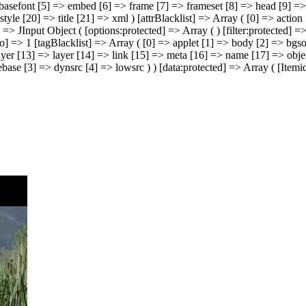
basefont [5] => embed [6] => frame [7] => frameset [8] => head [9] => 
tyle [20] => title [21] => xml ) [attrBlacklist] => Array ( [0] => acti
] => JInput Object ( [options:protected] => Array ( ) [filter:protected] 
o] => 1 [tagBlacklist] => Array ( [0] => applet [1] => body [2] => bg
yer [13] => layer [14] => link [15] => meta [16] => name [17] => object
ebase [3] => dynsrc [4] => lowsrc ) ) [data:protected] => Array ( [Itemi