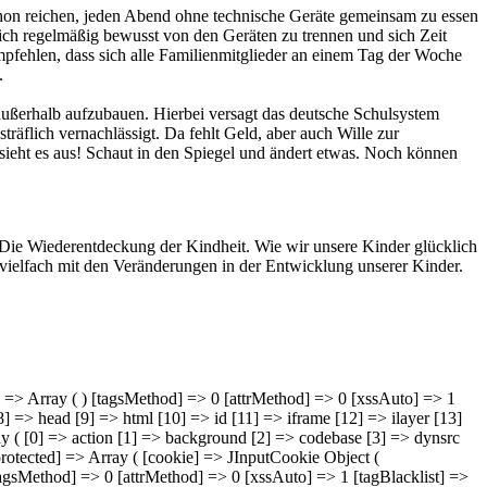
schon reichen, jeden Abend ohne technische Geräte gemeinsam zu essen
ich regelmäßig bewusst von den Geräten zu trennen und sich Zeit
pfehlen, dass sich alle Familienmitglieder an einem Tag der Woche
.
ußerhalb aufzubauen. Hierbei versagt das deutsche Schulsystem
räflich vernachlässigt. Da fehlt Geld, aber auch Wille zur
 sieht es aus! Schaut in den Spiegel und ändert etwas. Noch können
„Die Wiederentdeckung der Kindheit. Wie wir unsere Kinder glücklich
vielfach mit den Veränderungen in der Entwicklung unserer Kinder.
ray] => Array ( ) [tagsMethod] => 0 [attrMethod] => 0 [xssAuto] => 1
] => head [9] => html [10] => id [11] => iframe [12] => ilayer [13]
rray ( [0] => action [1] => background [2] => codebase [3] => dynsrc
:protected] => Array ( [cookie] => JInputCookie Object (
 [tagsMethod] => 0 [attrMethod] => 0 [xssAuto] => 1 [tagBlacklist] =>