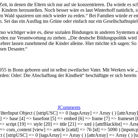
it, in denen die Eltern sich nur auf sie konzentrieren. Da würde es 
indern herzustellen. Noch besser wäre es laut Winterhoff natürlich, s
im Wald spazieren um mich wieder zu erden.“ Bei Familien würde er em
Sei das ein Ausflug ins Grüne oder einfach nur ein Gesellschaftsspiel
so wichtiger wäre es, diese sozialen Bindungen in anderen Systemen a
den zur Verantwortung zu ziehen. „Die deutsche Bildungspolitik wird st
Lehrer lassen zunehmend die Kinder alleine. Hier möchte ich sagen: So
esen Desaster.“
1955 in Bonn geboren und ist selbst zweifacher Vater. Mit Werken wie 
n: Oder: Die Abschaffung der Kindheit“ beschäftigte er sich bereits 
JComments
 JFilterInput Object ( [stripUSC] => 0 [tagsArray] => Array ( ) [attrAr
] => base [4] => basefont [5] => embed [6] => frame [7] => frameset [8
> script [19] => style [20] => title [21] => xml ) [attrBlacklist] => A
] => com_content [view] => article [catid] => 76 [id] => 5090 ) [inputs
ject ( [stripUSC] => 0 [tagsArray] => Array ( ) [attrArray] => Array ( )