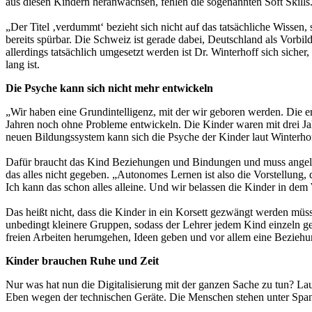
aus diesen Kindern heranwachsen, fehlen die sogenannten Soft Skills. 
„Der Titel ‚verdummt‘ bezieht sich nicht auf das tatsächliche Wissen
bereits spürbar. Die Schweiz ist gerade dabei, Deutschland als Vorbi
allerdings tatsächlich umgesetzt werden ist Dr. Winterhoff sich sicher
lang ist.
Die Psyche kann sich nicht mehr entwickeln
„Wir haben eine Grundintelligenz, mit der wir geboren werden. Die er
Jahren noch ohne Probleme entwickeln. Die Kinder waren mit drei Jahr
neuen Bildungssystem kann sich die Psyche der Kinder laut Winterhof
Dafür braucht das Kind Beziehungen und Bindungen und muss angeleit
das alles nicht gegeben. „Autonomes Lernen ist also die Vorstellung, 
Ich kann das schon alles alleine. Und wir belassen die Kinder in dem
Das heißt nicht, dass die Kinder in ein Korsett gezwängt werden müsse
unbedingt kleinere Gruppen, sodass der Lehrer jedem Kind einzeln ge
freien Arbeiten herumgehen, Ideen geben und vor allem eine Beziehu
Kinder brauchen Ruhe und Zeit
Nur was hat nun die Digitalisierung mit der ganzen Sache zu tun? Laut 
Eben wegen der technischen Geräte. Die Menschen stehen unter Spannu