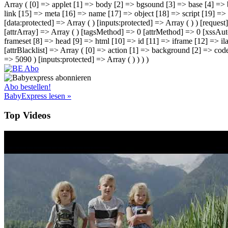
Array ( [0] => applet [1] => body [2] => bgsound [3] => base [4] => 
link [15] => meta [16] => name [17] => object [18] => script [19] => s
[data:protected] => Array ( ) [inputs:protected] => Array ( ) ) [request
[attrArray] => Array ( ) [tagsMethod] => 0 [attrMethod] => 0 [xssAut
frameset [8] => head [9] => html [10] => id [11] => iframe [12] => ila
[attrBlacklist] => Array ( [0] => action [1] => background [2] => cod
=> 5090 ) [inputs:protected] => Array ( ) ) ) )
Abo bestellen!
BabyExpress lesen »
Top Videos