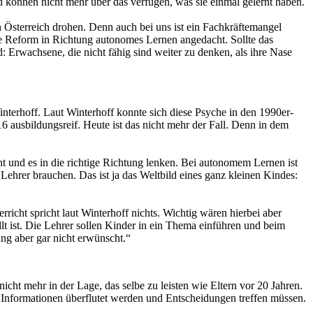
nd können nicht mehr über das verfügen, was sie einmal gelernt haben.
h Österreich drohen. Denn auch bei uns ist ein Fachkräftemangel
ine Reform in Richtung autonomes Lernen angedacht. Sollte das
d: Erwachsene, die nicht fähig sind weiter zu denken, als ihre Nase
interhoff. Laut Winterhoff konnte sich diese Psyche in den 1990er-
6 ausbildungsreif. Heute ist das nicht mehr der Fall. Denn in dem
 und es in die richtige Richtung lenken. Bei autonomem Lernen ist
 Lehrer brauchen. Das ist ja das Weltbild eines ganz kleinen Kindes:
richt spricht laut Winterhoff nichts. Wichtig wären hierbei aber
t ist. Die Lehrer sollen Kinder in ein Thema einführen und beim
ng aber gar nicht erwünscht.“
nicht mehr in der Lage, das selbe zu leisten wie Eltern vor 20 Jahren.
t Informationen überflutet werden und Entscheidungen treffen müssen.