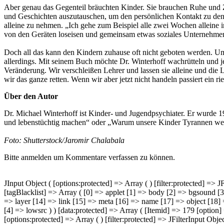
Aber genau das Gegenteil bräuchten Kinder. Sie brauchen Ruhe und Ze
und Geschichten auszutauschen, um den persönlichen Kontakt zu den K
alleine zu nehmen. „Ich gehe zum Beispiel alle zwei Wochen alleine 
von den Geräten loseisen und gemeinsam etwas soziales Unternehmen. 
Doch all das kann den Kindern zuhause oft nicht geboten werden. Um
allerdings. Mit seinem Buch möchte Dr. Winterhoff wachrütteln und je
Veränderung. Wir verschleißen Lehrer und lassen sie alleine und die 
wir das ganze retten. Wenn wir aber jetzt nicht handeln passiert ein ri
Über den Autor
Dr. Michael Winterhoff ist Kinder- und Jugendpsychiater. Er wurde 
und lebenstüchtig machen“ oder „Warum unsere Kinder Tyrannen werde
Foto: Shutterstock/Jaromir Chalabala
Bitte anmelden um Kommentare verfassen zu können.
JInput Object ( [options:protected] => Array ( ) [filter:protected] =>
[tagBlacklist] => Array ( [0] => applet [1] => body [2] => bgsound [3
=> layer [14] => link [15] => meta [16] => name [17] => object [18] =
[4] => lowsrc ) ) [data:protected] => Array ( [Itemid] => 179 [option
[options:protected] => Array ( ) [filter:protected] => JFilterInput Ob