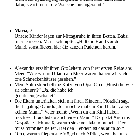
dafür, sie ist mir in die Watsche hineingerannt.“
Maria, 7
U
nsere Kinder lagen zur Mittagsruhe in ihren Betten. Babsi
musste niesen. Maria schimpfte: „Halt die Hand vor den
Mund, sonst fliegen hier die ganzen Patienten herum.“
Alexandra erzählt ihren Großeltern von ihrer ersten Reise ans
Meer: "Wie wir im Urlaub am Meer waren, haben wir viele
tote Schneckenhäuser gesehen."
Mein Sohn streichelt die Katze von Opa. Opa: „Hörst du, wie
sie schnurrt?“ „Ja, die habe ich
gerade eingeschaltet.“
Die Eltern unterhalten sich mit ihren Kindern. Plötzlich sagt
die 11-jährige Gundi: „Ich möchte mal ein Kind haben, aber
keinen Mann.“ Vater meint: „Wenn du ein Kind haben
möchtest, brauchst du auch einen Mann.“ Da platzt Andi ins
Gespräch: „Ich weiß, warum sie einen Mann braucht. Der
muss mitbrüten helfen. Bei den Hendeln ist das auch so.“
Oma, warum fliegen alle Vögel nach Afrika, wenn bei uns