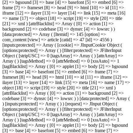
[2] => bgsound [3] => base [4] => basefont [5] => embed [6] =>
frame [7] => frameset [8] => head [9] => html [10] => id [11] =>
iframe [12] => ilayer [13] => layer [14] => link [15] => meta [16]
=> name [17] => object [18] => script [19] => style [20] => title
[21] => xml ) [attrBlacklist] => Array ( [0] => action [1] =>
background [2] => codebase [3] => dynsrc [4] => lowsrc ) )
[data:protected] => Array ( [Itemid] => 145 [option] =>
com_content [view] => article [catid] => 47 [id] => 4556 )
[inputs:protected] => Array ( [cookie] => JInputCookie Object (
[options:protected] => Array ( ) [filter:protected] => JFilterInput
Object ( [stripUSC] => 0 [tagsArray] => Array ( ) [attrArray] =>
Array ( ) [tagsMethod] => 0 [attrMethod] => 0 [xssAuto] => 1
[tagBlacklist] => Array ( [0] => applet [1] => body [2] => bgsound
[3] => base [4] => basefont [5] => embed [6] => frame [7] =>
frameset [8] => head [9] => html [10] => id [11] => iframe [12] =>
ilayer [13] => layer [14] => link [15] => meta [16] => name [17] =>
object [18] => script [19] => style [20] => title [21] => xml )
[attrBlacklist] => Array ( [0] => action [1] => background [2] =>
codebase [3] => dynsrc [4] => lowsrc ) ) [data:protected] => Array (
) [inputs:protected] => Array ( ) ) [request] => JInput Object (
[options:protected] => Array ( ) [filter:protected] => JFilterInput
Object ( [stripUSC] => 0 [tagsArray] => Array ( ) [attrArray] =>
Array ( ) [tagsMethod] => 0 [attrMethod] => 0 [xssAuto] => 1
[tagBlacklist] => Array ( [0] => applet [1] => body [2] => bgsound
[3] => base [4] => basefont [5] => embed [6] => frame [7] =>