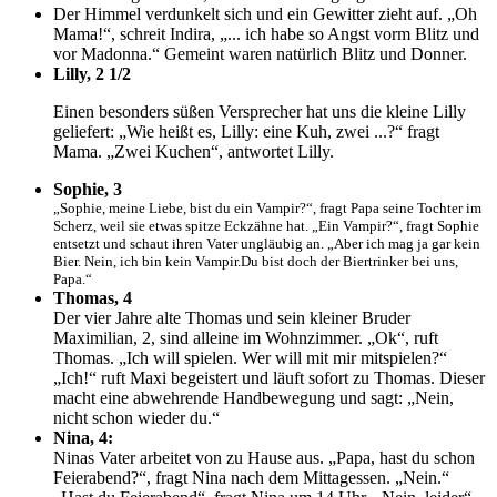
Der Himmel verdunkelt sich und ein Gewitter zieht auf. „Oh
Mama!“, schreit Indira, „... ich habe so Angst vorm Blitz und
vor Madonna.“ Gemeint waren natürlich Blitz und Donner.
Lilly, 2 1/2
Einen besonders süßen Versprecher hat uns die kleine Lilly
geliefert: „Wie heißt es, Lilly: eine Kuh, zwei ...?“ fragt
Mama. „Zwei Kuchen“, antwortet Lilly.
Sophie, 3
„Sophie, meine Liebe, bist du ein Vampir?“, fragt Papa seine Tochter im
Scherz, weil sie etwas spitze Eckzähne hat. „Ein Vampir?“, fragt Sophie
entsetzt und schaut ihren Vater ungläubig an. „Aber ich mag ja gar kein
Bier. Nein, ich bin kein Vampir.Du bist doch der Biertrinker bei uns,
Papa.“
Thomas, 4
Der vier Jahre alte Thomas und sein kleiner Bruder
Maximilian, 2, sind alleine im Wohnzimmer. „Ok“, ruft
Thomas. „Ich will spielen. Wer will mit mir mitspielen?“
„Ich!“ ruft Maxi begeistert und läuft sofort zu Thomas. Dieser
macht eine abwehrende Handbewegung und sagt: „Nein,
nicht schon wieder du.“
Nina, 4:
Ninas Vater arbeitet von zu Hause aus. „Papa, hast du schon
Feierabend?“, fragt Nina nach dem Mittagessen. „Nein.“