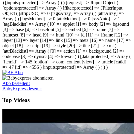
) [inputs:protected] => Array ( ) ) [request] => JInput Object (
[options:protected] => Array ( ) [filter:protected] => JFilterInput
Object ( [stripUSC] => 0 [tagsArray] => Array ( ) [attrArray] =>
Array ( ) [tagsMethod] => 0 [attrMethod] => 0 [xssAuto] => 1
[tagBlacklist] => Array ( [0] => applet [1] => body [2] => bgsound
[3] => base [4] => basefont [5] => embed [6] => frame [7] =>
frameset [8] => head [9] => html [10] => id [11] => iframe [12] =>
ilayer [13] => layer [14] => link [15] => meta [16] => name [17] =>
object [18] => script [19] => style [20] => title [21] => xml )
[attrBlacklist] => Array ( [0] => action [1] => background [2] =>
codebase [3] => dynsrc [4] => lowsrc ) ) [data:protected] => Array (
[Itemid] => 145 [option] => com_content [view] => article [catid]
=> 47 [id] => 4556 ) [inputs:protected] => Array ( ) ) ) )
Abo bestellen!
BabyExpress lesen »
Top Videos