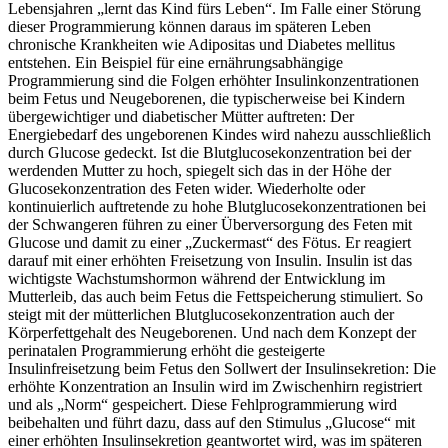
Lebensjahren „lernt das Kind fürs Leben“. Im Falle einer Störung
dieser Programmierung können daraus im späteren Leben
chronische Krankheiten wie Adipositas und Diabetes mellitus
entstehen.
Ein Beispiel für eine ernährungsabhängige
Programmierung sind die Folgen erhöhter Insulinkonzentrationen
beim Fetus und Neugeborenen, die typischerweise bei Kindern
übergewichtiger und diabetischer Mütter auftreten: Der
Energiebedarf des ungeborenen Kindes wird nahezu ausschließlich
durch Glucose gedeckt. Ist die Blutglucosekonzentration bei der
werdenden Mutter zu hoch, spiegelt sich das in der Höhe der
Glucosekonzentration des Feten wider. Wiederholte oder
kontinuierlich auftretende zu hohe Blutglucosekonzentrationen bei
der Schwangeren führen zu einer Überversorgung des Feten mit
Glucose und damit zu einer „Zuckermast“ des Fötus. Er reagiert
darauf mit einer erhöhten Freisetzung von Insulin. Insulin ist das
wichtigste Wachstumshormon während der Entwicklung im
Mutterleib, das auch beim Fetus die Fettspeicherung stimuliert. So
steigt mit der mütterlichen Blutglucosekonzentration auch der
Körperfettgehalt des Neugeborenen. Und nach dem Konzept der
perinatalen Programmierung erhöht die gesteigerte
Insulinfreisetzung beim Fetus den Sollwert der Insulinsekretion: Die
erhöhte Konzentration an Insulin wird im Zwischenhirn registriert
und als „Norm“ gespeichert. Diese Fehlprogrammierung wird
beibehalten und führt dazu, dass auf den Stimulus „Glucose“ mit
einer erhöhten Insulinsekretion geantwortet wird, was im späteren