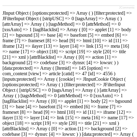
JComments
JInput Object ( [options:protected] => Array ( ) [filter:protected] =>
JFilterInput Object ( [stripUSC] => 0 [tagsArray] => Array ( )
[attrArray] => Array ( ) [tagsMethod] => 0 [attrMethod] => 0
[xssAuto] => 1 [tagBlacklist] => Array ( [0] => applet [1] => body
[2] => bgsound [3] => base [4] => basefont [5] => embed [6] =>
frame [7] => frameset [8] => head [9] => html [10] => id [11] =>
iframe [12] => ilayer [13] => layer [14] => link [15] => meta [16]
=> name [17] => object [18] => script [19] => style [20] => title
[21] => xml ) [attrBlacklist] => Array ( [0] => action [1] =>
background [2] => codebase [3] => dynsrc [4] => lowsrc ) )
[data:protected] => Array ( [Itemid] => 145 [option] =>
com_content [view] => article [catid] => 47 [id] => 4556 )
[inputs:protected] => Array ( [cookie] => JInputCookie Object (
[options:protected] => Array ( ) [filter:protected] => JFilterInput
Object ( [stripUSC] => 0 [tagsArray] => Array ( ) [attrArray] =>
Array ( ) [tagsMethod] => 0 [attrMethod] => 0 [xssAuto] => 1
[tagBlacklist] => Array ( [0] => applet [1] => body [2] => bgsound
[3] => base [4] => basefont [5] => embed [6] => frame [7] =>
frameset [8] => head [9] => html [10] => id [11] => iframe [12] =>
ilayer [13] => layer [14] => link [15] => meta [16] => name [17] =>
object [18] => script [19] => style [20] => title [21] => xml )
[attrBlacklist] => Array ( [0] => action [1] => background [2] =>
codebase [3] => dynsrc [4] => lowsrc ) ) [data:protected] => Array (