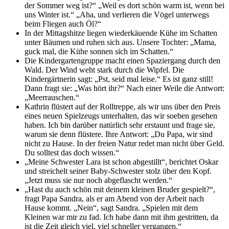
der Sommer weg ist?“ „Weil es dort schön warm ist, wenn bei
uns Winter ist.“ „Aha, und verlieren die Vögel unterwegs
beim Fliegen auch Öl?“
In der Mittagshitze liegen wiederkäuende Kühe im Schatten
unter Bäumen und ruhen sich aus. Unsere Tochter: „Mama,
guck mal, die Kühe sonnen sich im Schatten.“
Die Kindergartengruppe macht einen Spaziergang durch den
Wald. Der Wind weht stark durch die Wipfel. Die
Kindergärtnerin sagt: „Pst, seid mal leise.“ Es ist ganz still!
Dann fragt sie: „Was hört ihr?“ Nach einer Weile die Antwort:
„Meerrauschen.“
Kathrin flüstert auf der Rolltreppe, als wir uns über den Preis
eines neuen Spielzeugs unterhalten, das wir soeben gesehen
haben. Ich bin darüber natürlich sehr erstaunt und frage sie,
warum sie denn flüstere. Ihre Antwort: „Du Papa, wir sind
nicht zu Hause. In der freien Natur redet man nicht über Geld.
Du solltest das doch wissen.“
„Meine Schwester Lara ist schon abgestillt“, berichtet Oskar
und streichelt seiner Baby-Schwester stolz über den Kopf.
„Jetzt muss sie nur noch abgeflascht werden.“
„Hast du auch schön mit deinem kleinen Bruder gespielt?“,
fragt Papa Sandra, als er am Abend von der Arbeit nach
Hause kommt. „Nein“, sagt Sandra. „Spielen mit dem
Kleinen war mir zu fad. Ich habe dann mit ihm gestritten, da
ist die Zeit gleich viel, viel schneller vergangen.“