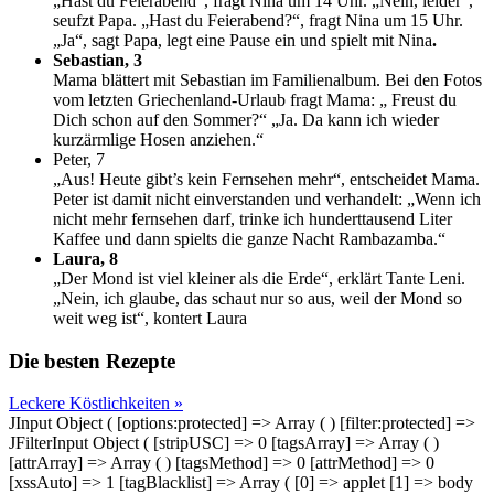
„Hast du Feierabend“, fragt Nina um 14 Uhr. „Nein, leider“,
seufzt Papa. „Hast du Feierabend?“, fragt Nina um 15 Uhr.
„Ja“, sagt Papa, legt eine Pause ein und spielt mit Nina
.
Sebastian, 3
Mama blättert mit Sebastian im Familienalbum. Bei den Fotos
vom letzten Griechenland-Urlaub fragt Mama: „ Freust du
Dich schon auf den Sommer?“ „Ja. Da kann ich wieder
kurzärmlige Hosen anziehen.“
Peter, 7
„Aus! Heute gibt’s kein Fernsehen mehr“, entscheidet Mama.
Peter ist damit nicht einverstanden und verhandelt: „Wenn ich
nicht mehr fernsehen darf, trinke ich hunderttausend Liter
Kaffee und dann spielts die ganze Nacht Rambazamba.“
Laura, 8
„Der Mond ist viel kleiner als die Erde“, erklärt Tante Leni.
„Nein, ich glaube, das schaut nur so aus, weil der Mond so
weit weg ist“, kontert Laura
Die besten Rezepte
Leckere Köstlichkeiten »
JInput Object ( [options:protected] => Array ( ) [filter:protected] =>
JFilterInput Object ( [stripUSC] => 0 [tagsArray] => Array ( )
[attrArray] => Array ( ) [tagsMethod] => 0 [attrMethod] => 0
[xssAuto] => 1 [tagBlacklist] => Array ( [0] => applet [1] => body