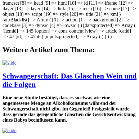
frameset [8] => head [9] => html [10] => id [11] => iframe [12] =>
ilayer [13] => layer [14] => link [15] => meta [16] => name [17] =>
object [18] => script [19] => style [20] => title [21] => xml )
[attrBlacklist] => Array ( [0] => action [1] => background [2] =>
codebase [3] => dynsrc [4] => lowsrc ) ) [data:protected] => Array (
[Itemid] => 145 [option] => com_content [view] => article [catid]
=> 47 [id] => 4556 ) [inputs:protected] => Array ( ) ) ) )
Weitere Artikel zum Thema:
Schwangerschaft: Das Gläschen Wein und
die Folgen
Eine neue Studie bestätigt, dass es so etwas wie eine
angemessene Menge an Alkoholkonsums während der
Schwangerschaft nicht gibt. Im Gegenteil! Festgestellt wurde,
dass gerade das gelegentliche Gläschen die Gesichtsentwicklung
eines Babys beeinflussen kann.