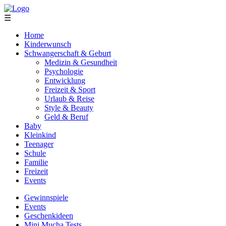
☰
Home
Kinderwunsch
Schwangerschaft & Geburt
Medizin & Gesundheit
Psychologie
Entwicklung
Freizeit & Sport
Urlaub & Reise
Style & Beauty
Geld & Beruf
Baby
Kleinkind
Teenager
Schule
Familie
Freizeit
Events
Gewinnspiele
Events
Geschenkideen
Mini Mucha Tests