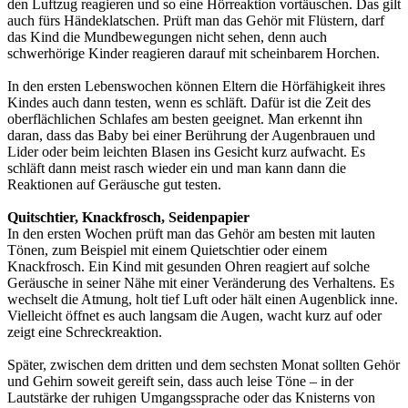
den Luftzug reagieren und so eine Hörreaktion vortäuschen. Das gilt
auch fürs Händeklatschen. Prüft man das Gehör mit Flüstern, darf
das Kind die Mundbewegungen nicht sehen, denn auch
schwerhörige Kinder reagieren darauf mit scheinbarem Horchen.
In den ersten Lebenswochen können Eltern die Hörfähigkeit ihres
Kindes auch dann testen, wenn es schläft. Dafür ist die Zeit des
oberflächlichen Schlafes am besten geeignet. Man erkennt ihn
daran, dass das Baby bei einer Berührung der Augenbrauen und
Lider oder beim leichten Blasen ins Gesicht kurz aufwacht. Es
schläft dann meist rasch wieder ein und man kann dann die
Reaktionen auf Geräusche gut testen.
Quitschtier, Knackfrosch, Seidenpapier
In den ersten Wochen prüft man das Gehör am besten mit lauten
Tönen, zum Beispiel mit einem Quietschtier oder einem
Knackfrosch. Ein Kind mit gesunden Ohren reagiert auf solche
Geräusche in seiner Nähe mit einer Veränderung des Verhaltens. Es
wechselt die Atmung, holt tief Luft oder hält einen Augenblick inne.
Vielleicht öffnet es auch langsam die Augen, wacht kurz auf oder
zeigt eine Schreckreaktion.
Später, zwischen dem dritten und dem sechsten Monat sollten Gehör
und Gehirn soweit gereift sein, dass auch leise Töne – in der
Lautstärke der ruhigen Umgangssprache oder das Knisterns von