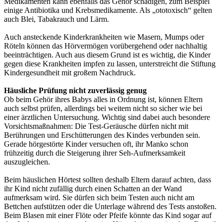
Medikamenten kann ebenfalls das Gehör schädigen, zum Beispiel
einige Antibiotika und Krebsmedikamente. Als „ototoxisch“ gelten
auch Blei, Tabakrauch und Lärm.
Auch ansteckende Kinderkrankheiten wie Masern, Mumps oder
Röteln können das Hörvermögen vorübergehend oder nachhaltig
beeinträchtigen. Auch aus diesem Grund ist es wichtig, die Kinder
gegen diese Krankheiten impfen zu lassen, unterstreicht die Stiftung
Kindergesundheit mit großem Nachdruck.
Häusliche Prüfung nicht zuverlässig genug
Ob beim Gehör ihres Babys alles in Ordnung ist, können Eltern
auch selbst prüfen, allerdings bei weitem nicht so sicher wie bei
einer ärztlichen Untersuchung. Wichtig sind dabei auch besondere
Vorsichtsmaßnahmen: Die Test-Geräusche dürfen nicht mit
Berührungen und Erschütterungen des Kindes verbunden sein.
Gerade hörgestörte Kinder versuchen oft, ihr Manko schon
frühzeitig durch die Steigerung ihrer Seh-Aufmerksamkeit
auszugleichen.
Beim häuslichen Hörtest sollten deshalb Eltern darauf achten, dass
ihr Kind nicht zufällig durch einen Schatten an der Wand
aufmerksam wird. Sie dürfen sich beim Testen auch nicht am
Bettchen aufstützen oder die Unterlage während des Tests anstoßen.
Beim Blasen mit einer Flöte oder Pfeife könnte das Kind sogar auf