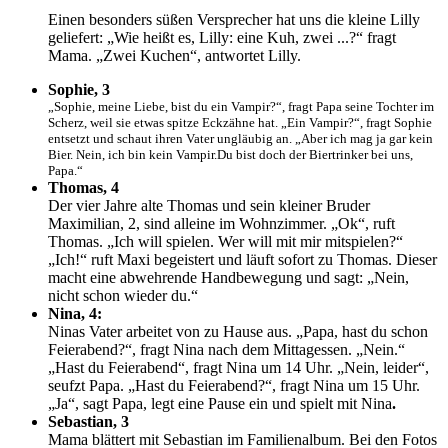
Einen besonders süßen Versprecher hat uns die kleine Lilly
geliefert: „Wie heißt es, Lilly: eine Kuh, zwei ...?“ fragt
Mama. „Zwei Kuchen“, antwortet Lilly.
Sophie, 3
„Sophie, meine Liebe, bist du ein Vampir?“, fragt Papa seine Tochter im
Scherz, weil sie etwas spitze Eckzähne hat. „Ein Vampir?“, fragt Sophie
entsetzt und schaut ihren Vater ungläubig an. „Aber ich mag ja gar kein
Bier. Nein, ich bin kein Vampir.Du bist doch der Biertrinker bei uns,
Papa.“
Thomas, 4
Der vier Jahre alte Thomas und sein kleiner Bruder
Maximilian, 2, sind alleine im Wohnzimmer. „Ok“, ruft
Thomas. „Ich will spielen. Wer will mit mir mitspielen?“
„Ich!“ ruft Maxi begeistert und läuft sofort zu Thomas. Dieser
macht eine abwehrende Handbewegung und sagt: „Nein,
nicht schon wieder du.“
Nina, 4:
Ninas Vater arbeitet von zu Hause aus. „Papa, hast du schon
Feierabend?“, fragt Nina nach dem Mittagessen. „Nein.“
„Hast du Feierabend“, fragt Nina um 14 Uhr. „Nein, leider“,
seufzt Papa. „Hast du Feierabend?“, fragt Nina um 15 Uhr.
„Ja“, sagt Papa, legt eine Pause ein und spielt mit Nina
.
Sebastian, 3
Mama blättert mit Sebastian im Familienalbum. Bei den Fotos