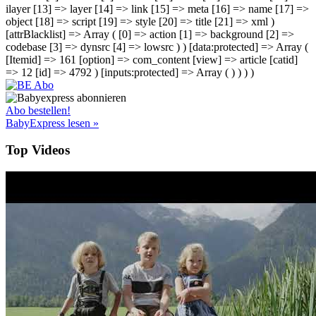
ilayer [13] => layer [14] => link [15] => meta [16] => name [17] =>
object [18] => script [19] => style [20] => title [21] => xml )
[attrBlacklist] => Array ( [0] => action [1] => background [2] =>
codebase [3] => dynsrc [4] => lowsrc ) ) [data:protected] => Array (
[Itemid] => 161 [option] => com_content [view] => article [catid]
=> 12 [id] => 4792 ) [inputs:protected] => Array ( ) ) ) )
Abo bestellen!
BabyExpress lesen »
Top Videos