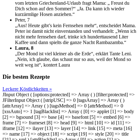
vom letzten Griechenland-Urlaub fragt Mama: „ Freust du
Dich schon auf den Sommer?“ „Ja. Da kann ich wieder
kurzärmlige Hosen anziehen.“
Peter, 7
„Aus! Heute gibt’s kein Fernsehen mehr“, entscheidet Mama.
Peter ist damit nicht einverstanden und verhandelt: „Wenn ich
nicht mehr fernsehen darf, trinke ich hunderttausend Liter
Kaffee und dann spielts die ganze Nacht Rambazamba.“
Laura, 8
„Der Mond ist viel kleiner als die Erde“, erklärt Tante Leni.
„Nein, ich glaube, das schaut nur so aus, weil der Mond so
weit weg ist“, kontert Laura
Die besten Rezepte
Leckere Köstlichkeiten »
JInput Object ( [options:protected] => Array ( ) [filter:protected] =>
JFilterInput Object ( [stripUSC] => 0 [tagsArray] => Array ( )
[attrArray] => Array ( ) [tagsMethod] => 0 [attrMethod] => 0
[xssAuto] => 1 [tagBlacklist] => Array ( [0] => applet [1] => body
[2] => bgsound [3] => base [4] => basefont [5] => embed [6] =>
frame [7] => frameset [8] => head [9] => html [10] => id [11] =>
iframe [12] => ilayer [13] => layer [14] => link [15] => meta [16]
=> name [17] => object [18] => script [19] => style [20] => title
[21] => xml ) [attrBlacklist] => Array ( [0] => action [1] =>