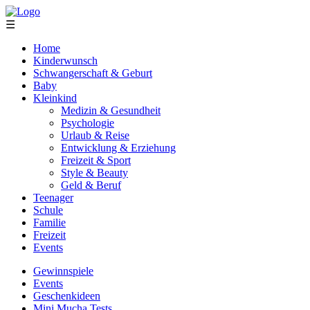
☰
Home
Kinderwunsch
Schwangerschaft & Geburt
Baby
Kleinkind
Medizin & Gesundheit
Psychologie
Urlaub & Reise
Entwicklung & Erziehung
Freizeit & Sport
Style & Beauty
Geld & Beruf
Teenager
Schule
Familie
Freizeit
Events
Gewinnspiele
Events
Geschenkideen
Mini Mucha Tests