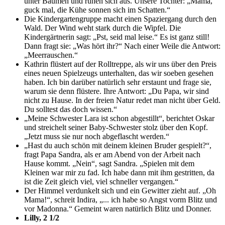
unter Bäumen und ruhen sich aus. Unsere Tochter: „Mama,
guck mal, die Kühe sonnen sich im Schatten.“
Die Kindergartengruppe macht einen Spaziergang durch den
Wald. Der Wind weht stark durch die Wipfel. Die
Kindergärtnerin sagt: „Pst, seid mal leise.“ Es ist ganz still!
Dann fragt sie: „Was hört ihr?“ Nach einer Weile die Antwort:
„Meerrauschen.“
Kathrin flüstert auf der Rolltreppe, als wir uns über den Preis
eines neuen Spielzeugs unterhalten, das wir soeben gesehen
haben. Ich bin darüber natürlich sehr erstaunt und frage sie,
warum sie denn flüstere. Ihre Antwort: „Du Papa, wir sind
nicht zu Hause. In der freien Natur redet man nicht über Geld.
Du solltest das doch wissen.“
„Meine Schwester Lara ist schon abgestillt“, berichtet Oskar
und streichelt seiner Baby-Schwester stolz über den Kopf.
„Jetzt muss sie nur noch abgeflascht werden.“
„Hast du auch schön mit deinem kleinen Bruder gespielt?“,
fragt Papa Sandra, als er am Abend von der Arbeit nach
Hause kommt. „Nein“, sagt Sandra. „Spielen mit dem
Kleinen war mir zu fad. Ich habe dann mit ihm gestritten, da
ist die Zeit gleich viel, viel schneller vergangen.“
Der Himmel verdunkelt sich und ein Gewitter zieht auf. „Oh
Mama!“, schreit Indira, „... ich habe so Angst vorm Blitz und
vor Madonna.“ Gemeint waren natürlich Blitz und Donner.
Lilly, 2 1/2