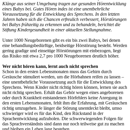
Klänge aus seiner Umgebung tragen zur gesunden Hörentwicklung
eines Babys bei. Gutes Hören indes ist eine unentbehrliche
Voraussetzung für die Entwicklung des Sprechens. In den letzten
Jahren haben sich die Chancen erfreulich verbessert, Hörstörungen
bei Babys frühzeitig zu erkennen und zu behandeln, berichtet die
Stiftung Kindergesundheit in einer aktuellen Stellungnahme.
Unter 1000 Neugeborenen gibt es ein bis zwei Babys, bei denen
eine behandlungsbedürftige, beidseitige Hörstörung besteht. Werden
gering gradige und einseitige Hörstörungen mit einbezogen, liegt
das Risiko mit etwa 2,7 pro 1000 Neugeborenen deutlich höher.
Wer nicht hören kann, lernt auch nicht sprechen
Schon in den ersten Lebensmonaten muss das Gehirn durch
Geräusche stimuliert werden, um die Hörbahnen reifen zu lassen –
eine unentbehrliche Voraussetzung auch für die Entwicklung des
Sprechens. Wenn Kinder nicht richtig hören können, lernen sie auch
nicht richtig sprechen. Erhält das Gehör wegen eines angeborenen
oder durch Krankheit entstandenen Hörfehlers keine Anregung in
den ersten Lebensmonaten, fehlt ihm die Erfahrung, mit Geräuschen
richtig umzugehen. Je länger die Störung unentdeckt bleibt, umso
schwieriger wird es für das Kind, den Rückstand in der
Sprachentwicklung aufzuholen. Die schwerwiegenden Folgen für
das Sprachverständnis sind dann nur noch teilweise gut zu machen
und bleiben ein Leben lang bestehen.