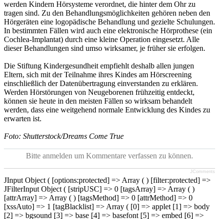
werden Kindern Hörsysteme verordnet, die hinter dem Ohr zu
tragen sind. Zu den Behandlungsmöglichkeiten gehören neben den
Hörgeräten eine logopädische Behandlung und gezielte Schulungen.
In bestimmten Fällen wird auch eine elektronische Hörprothese (ein
Cochlea-Implantat) durch eine kleine Operation eingesetzt. Alle
dieser Behandlungen sind umso wirksamer, je früher sie erfolgen.
Die Stiftung Kindergesundheit empfiehlt deshalb allen jungen
Eltern, sich mit der Teilnahme ihres Kindes am Hörscreening
einschließlich der Datenübertragung einverstanden zu erklären.
Werden Hörstörungen von Neugeborenen frühzeitig entdeckt,
können sie heute in den meisten Fällen so wirksam behandelt
werden, dass eine weitgehend normale Entwicklung des Kindes zu
erwarten ist.
Foto: Shutterstock/Dreams Come True
Bitte anmelden um Kommentare verfassen zu können.
JComments
JInput Object ( [options:protected] => Array ( ) [filter:protected] =>
JFilterInput Object ( [stripUSC] => 0 [tagsArray] => Array ( )
[attrArray] => Array ( ) [tagsMethod] => 0 [attrMethod] => 0
[xssAuto] => 1 [tagBlacklist] => Array ( [0] => applet [1] => body
[2] => bgsound [3] => base [4] => basefont [5] => embed [6] =>