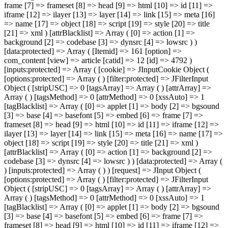
frame [7] => frameset [8] => head [9] => html [10] => id [11] =>
iframe [12] => ilayer [13] => layer [14] => link [15] => meta [16]
=> name [17] => object [18] => script [19] => style [20] => title
[21] => xml ) [attrBlacklist] => Array ( [0] => action [1] =>
background [2] => codebase [3] => dynsrc [4] => lowsrc ) )
[data:protected] => Array ( [Itemid] => 161 [option] =>
com_content [view] => article [catid] => 12 [id] => 4792 )
[inputs:protected] => Array ( [cookie] => JInputCookie Object (
[options:protected] => Array ( ) [filter:protected] => JFilterInput
Object ( [stripUSC] => 0 [tagsArray] => Array ( ) [attrArray] =>
Array ( ) [tagsMethod] => 0 [attrMethod] => 0 [xssAuto] => 1
[tagBlacklist] => Array ( [0] => applet [1] => body [2] => bgsound
[3] => base [4] => basefont [5] => embed [6] => frame [7] =>
frameset [8] => head [9] => html [10] => id [11] => iframe [12] =>
ilayer [13] => layer [14] => link [15] => meta [16] => name [17] =>
object [18] => script [19] => style [20] => title [21] => xml )
[attrBlacklist] => Array ( [0] => action [1] => background [2] =>
codebase [3] => dynsrc [4] => lowsrc ) ) [data:protected] => Array (
) [inputs:protected] => Array ( ) ) [request] => JInput Object (
[options:protected] => Array ( ) [filter:protected] => JFilterInput
Object ( [stripUSC] => 0 [tagsArray] => Array ( ) [attrArray] =>
Array ( ) [tagsMethod] => 0 [attrMethod] => 0 [xssAuto] => 1
[tagBlacklist] => Array ( [0] => applet [1] => body [2] => bgsound
[3] => base [4] => basefont [5] => embed [6] => frame [7] =>
frameset [8] => head [9] => html [10] => id [11] => iframe [12] =>