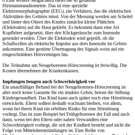
o Eine weitere Möglichkeit bietet die so genannte
Hirnstammaudiometrie. Das ist eine spezielle
Elektroenzephalographie (EEG), ein Verfahren, das die elektrischen
Aktivitäten des Gehirns misst. Von der Messung werden am Scheitel
und hinter den Ohren des Kindes zunächst kleine Plättchen
(Elektroden) auf die Haut geklebt. Es bekommt dann eine Art
Kopfhörer aufgesetzt, über den Klickgeräusche zum Innenohr
gesendet werden. Über die Elektroden wird geprüft, ob die
Schallwellen als elektrische Impulse aus dem Innenohr im Gehirn
ankommen. Eine gestörte Übertragung des Signals weist auf ein
eingeschränktes Hörvermögen hin.
Die Teilnahme am Neugeborenen-Hörscreening ist freiwillig. Die
Kosten übernehmen die Krankenkassen.
Impfungen beugen auch Schwerhörigkeit vor
Ein unauffälliger Befund bei der Neugeborenen-Hörscreening ist
aber noch keine Garantie für ein intaktes Gehör, betont die Stiftung
Kindergesundheit. Das Kind kann auch später noch eine Hörstörung
entwickeln. Eltern sollten deshalb wachsam bleiben, vor allem,
wenn bei ihrem Kind ein erhöhtes Risiko für eine Hörstörung
vorliegt. Das ist zum Beispiel bei Frühgeborenen der Fall und auch
dann, wenn bei den Eltern oder nahen Verwandten eine
Schwerhörigkeit vorliegt, die seit der Kindheit besteht und nicht die
Folge von Mittelohrentzündungen ist. Eine Reihe von