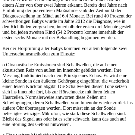
einem Alter von über zwei Jahren erkannt. Bereits drei Jahre nach
Einführung der präventiven Maßnahme sank der Zeitpunkt der
Diagnosestellung im Mittel auf 6,4 Monate. Bei rund 40 Prozent der
schwerhörigen Babys wurde im Jahre 2012 die Diagnose, wie in
den Richtlinien vorgesehen, innerhalb der ersten drei Monate gestellt
und bei jeden zweiten Kind (54,2 Prozent) konnte innerhalb der
ersten sechs Monate mit der Behandlung begonnen werden.
Bei der Hörprüfung aller Babys kommen vor allem folgende zwei
Untersuchungsmethoden zum Einsatz:
o Otoakustische Emissionen sind Schallwellen, die auf einen
akustischen Reiz von außen im Innenohr gebildet werden. Ihre
Messung funktioniert nach dem Prinzip eines Echos: Es wird eine
kleine Sonde in den äußeren Gehörgang eingeführt, die wiederholt
einen leisen Klickton abgibt. Die Schallwellen dieser Töne setzen
sich ins Innenohr fort, bis zur Hörschnecke mit ihren feinen
Haarzellen. Normalerweise antworten diese Zellen mit
Schwingungen, deren Schallwellen vom Innenohr wieder zurück ins
äußere Ohr übertragen werden. Dort misst ein an der Sonde
befestigtes winziges Mikrofon, wie stark diese Schallwellen sind.
Bleibt das Signal aus oder ist es sehr schwach, kann das auch auf
eine Störung des Gehörs hinweisen.