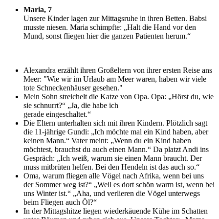
Maria, 7
U
nsere Kinder lagen zur Mittagsruhe in ihren Betten. Babsi
musste niesen. Maria schimpfte: „Halt die Hand vor den
Mund, sonst fliegen hier die ganzen Patienten herum.“
Alexandra erzählt ihren Großeltern von ihrer ersten Reise ans
Meer: "Wie wir im Urlaub am Meer waren, haben wir viele
tote Schneckenhäuser gesehen."
Mein Sohn streichelt die Katze von Opa. Opa: „Hörst du, wie
sie schnurrt?“ „Ja, die habe ich
gerade eingeschaltet.“
Die Eltern unterhalten sich mit ihren Kindern. Plötzlich sagt
die 11-jährige Gundi: „Ich möchte mal ein Kind haben, aber
keinen Mann.“ Vater meint: „Wenn du ein Kind haben
möchtest, brauchst du auch einen Mann.“ Da platzt Andi ins
Gespräch: „Ich weiß, warum sie einen Mann braucht. Der
muss mitbrüten helfen. Bei den Hendeln ist das auch so.“
Oma, warum fliegen alle Vögel nach Afrika, wenn bei uns
der Sommer weg ist?“ „Weil es dort schön warm ist, wenn bei
uns Winter ist.“ „Aha, und verlieren die Vögel unterwegs
beim Fliegen auch Öl?“
In der Mittagshitze liegen wiederkäuende Kühe im Schatten