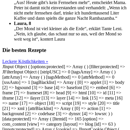
„Aus! Heute gibt’s kein Fernsehen mehr“, entscheidet Mama.
Peter ist damit nicht einverstanden und verhandelt: „Wenn ich
nicht mehr fernsehen darf, trinke ich hunderttausend Liter
Kaffee und dann spielts die ganze Nacht Rambazamba.“
Laura, 8
„Der Mond ist viel kleiner als die Erde“, erklärt Tante Leni.
„Nein, ich glaube, das schaut nur so aus, weil der Mond so
weit weg ist“, kontert Laura
Die besten Rezepte
Leckere Köstlichkeiten »
JInput Object ( [options:protected] => Array ( ) [filter:protected] =>
JFilterInput Object ( [stripUSC] => 0 [tagsArray] => Array ( )
[attrArray] => Array ( ) [tagsMethod] => 0 [attrMethod] => 0
[xssAuto] => 1 [tagBlacklist] => Array ( [0] => applet [1] => body
[2] => bgsound [3] => base [4] => basefont [5] => embed [6] =>
frame [7] => frameset [8] => head [9] => html [10] => id [11] =>
iframe [12] => ilayer [13] => layer [14] => link [15] => meta [16]
=> name [17] => object [18] => script [19] => style [20] => title
[21] => xml ) [attrBlacklist] => Array ( [0] => action [1] =>
background [2] => codebase [3] => dynsrc [4] => lowsrc ) )
[data:protected] => Array ( [Itemid] => 165 [option] =>
com_content [view] => category [layout] => blog [id] => 63 )
[inputs:protected] => Array ( [cookie] => JInputCookie Object (