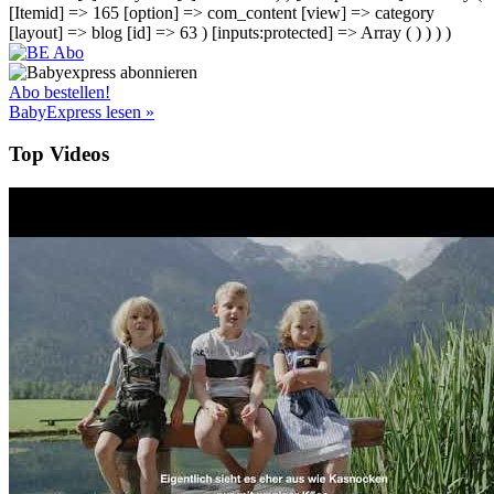
[Itemid] => 165 [option] => com_content [view] => category
[layout] => blog [id] => 63 ) [inputs:protected] => Array ( ) ) ) )
Abo bestellen!
BabyExpress lesen »
Top Videos