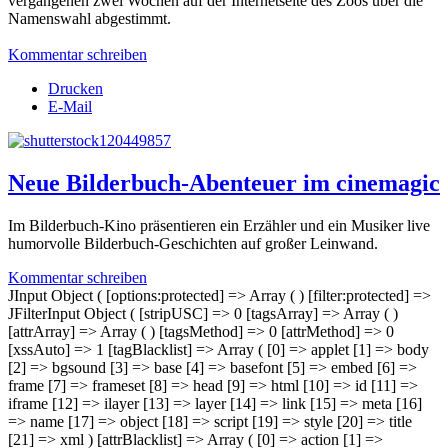
vergangenen zwei Wochen auf der Internetseite des Zoos über die
Namenswahl abgestimmt.
Kommentar schreiben
Drucken
E-Mail
Neue Bilderbuch-Abenteuer im cinemagic
Im Bilderbuch-Kino präsentieren ein Erzähler und ein Musiker live
humorvolle Bilderbuch-Geschichten auf großer Leinwand.
Kommentar schreiben
JInput Object ( [options:protected] => Array ( ) [filter:protected] =>
JFilterInput Object ( [stripUSC] => 0 [tagsArray] => Array ( )
[attrArray] => Array ( ) [tagsMethod] => 0 [attrMethod] => 0
[xssAuto] => 1 [tagBlacklist] => Array ( [0] => applet [1] => body
[2] => bgsound [3] => base [4] => basefont [5] => embed [6] =>
frame [7] => frameset [8] => head [9] => html [10] => id [11] =>
iframe [12] => ilayer [13] => layer [14] => link [15] => meta [16]
=> name [17] => object [18] => script [19] => style [20] => title
[21] => xml ) [attrBlacklist] => Array ( [0] => action [1] =>