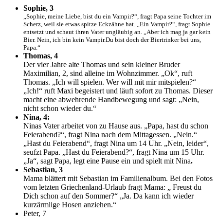
Sophie, 3
„Sophie, meine Liebe, bist du ein Vampir?“, fragt Papa seine Tochter im
Scherz, weil sie etwas spitze Eckzähne hat. „Ein Vampir?“, fragt Sophie
entsetzt und schaut ihren Vater ungläubig an. „Aber ich mag ja gar kein
Bier. Nein, ich bin kein Vampir.Du bist doch der Biertrinker bei uns,
Papa.“
Thomas, 4
Der vier Jahre alte Thomas und sein kleiner Bruder
Maximilian, 2, sind alleine im Wohnzimmer. „Ok“, ruft
Thomas. „Ich will spielen. Wer will mit mir mitspielen?“
„Ich!“ ruft Maxi begeistert und läuft sofort zu Thomas. Dieser
macht eine abwehrende Handbewegung und sagt: „Nein,
nicht schon wieder du.“
Nina, 4:
Ninas Vater arbeitet von zu Hause aus. „Papa, hast du schon
Feierabend?“, fragt Nina nach dem Mittagessen. „Nein.“
„Hast du Feierabend“, fragt Nina um 14 Uhr. „Nein, leider“,
seufzt Papa. „Hast du Feierabend?“, fragt Nina um 15 Uhr.
„Ja“, sagt Papa, legt eine Pause ein und spielt mit Nina
.
Sebastian, 3
Mama blättert mit Sebastian im Familienalbum. Bei den Fotos
vom letzten Griechenland-Urlaub fragt Mama: „ Freust du
Dich schon auf den Sommer?“ „Ja. Da kann ich wieder
kurzärmlige Hosen anziehen.“
Peter, 7