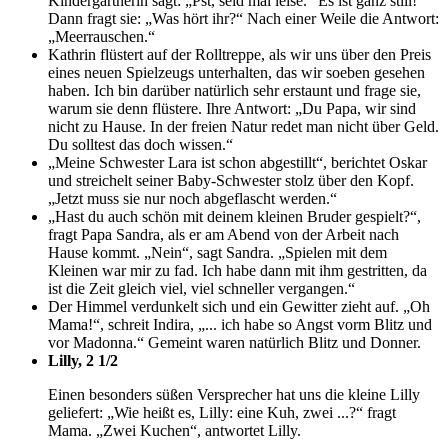
Kindergärtnerin sagt: „Pst, seid mal leise.“ Es ist ganz still!
Dann fragt sie: „Was hört ihr?“ Nach einer Weile die Antwort:
„Meerrauschen.“
Kathrin flüstert auf der Rolltreppe, als wir uns über den Preis
eines neuen Spielzeugs unterhalten, das wir soeben gesehen
haben. Ich bin darüber natürlich sehr erstaunt und frage sie,
warum sie denn flüstere. Ihre Antwort: „Du Papa, wir sind
nicht zu Hause. In der freien Natur redet man nicht über Geld.
Du solltest das doch wissen.“
„Meine Schwester Lara ist schon abgestillt“, berichtet Oskar
und streichelt seiner Baby-Schwester stolz über den Kopf.
„Jetzt muss sie nur noch abgeflascht werden.“
„Hast du auch schön mit deinem kleinen Bruder gespielt?“,
fragt Papa Sandra, als er am Abend von der Arbeit nach
Hause kommt. „Nein“, sagt Sandra. „Spielen mit dem
Kleinen war mir zu fad. Ich habe dann mit ihm gestritten, da
ist die Zeit gleich viel, viel schneller vergangen.“
Der Himmel verdunkelt sich und ein Gewitter zieht auf. „Oh
Mama!“, schreit Indira, „... ich habe so Angst vorm Blitz und
vor Madonna.“ Gemeint waren natürlich Blitz und Donner.
Lilly, 2 1/2
Einen besonders süßen Versprecher hat uns die kleine Lilly
geliefert: „Wie heißt es, Lilly: eine Kuh, zwei ...?“ fragt
Mama. „Zwei Kuchen“, antwortet Lilly.