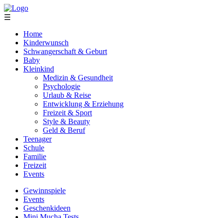
☰
Home
Kinderwunsch
Schwangerschaft & Geburt
Baby
Kleinkind
Medizin & Gesundheit
Psychologie
Urlaub & Reise
Entwicklung & Erziehung
Freizeit & Sport
Style & Beauty
Geld & Beruf
Teenager
Schule
Familie
Freizeit
Events
Gewinnspiele
Events
Geschenkideen
Mini Mucha Tests