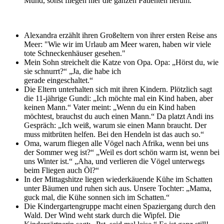
Mund, sonst fliegen hier die ganzen Patienten herum.“
Alexandra erzählt ihren Großeltern von ihrer ersten Reise ans
Meer: "Wie wir im Urlaub am Meer waren, haben wir viele
tote Schneckenhäuser gesehen."
Mein Sohn streichelt die Katze von Opa. Opa: „Hörst du, wie
sie schnurrt?“ „Ja, die habe ich
gerade eingeschaltet.“
Die Eltern unterhalten sich mit ihren Kindern. Plötzlich sagt
die 11-jährige Gundi: „Ich möchte mal ein Kind haben, aber
keinen Mann.“ Vater meint: „Wenn du ein Kind haben
möchtest, brauchst du auch einen Mann.“ Da platzt Andi ins
Gespräch: „Ich weiß, warum sie einen Mann braucht. Der
muss mitbrüten helfen. Bei den Hendeln ist das auch so.“
Oma, warum fliegen alle Vögel nach Afrika, wenn bei uns
der Sommer weg ist?“ „Weil es dort schön warm ist, wenn bei
uns Winter ist.“ „Aha, und verlieren die Vögel unterwegs
beim Fliegen auch Öl?“
In der Mittagshitze liegen wiederkäuende Kühe im Schatten
unter Bäumen und ruhen sich aus. Unsere Tochter: „Mama,
guck mal, die Kühe sonnen sich im Schatten.“
Die Kindergartengruppe macht einen Spaziergang durch den
Wald. Der Wind weht stark durch die Wipfel. Die